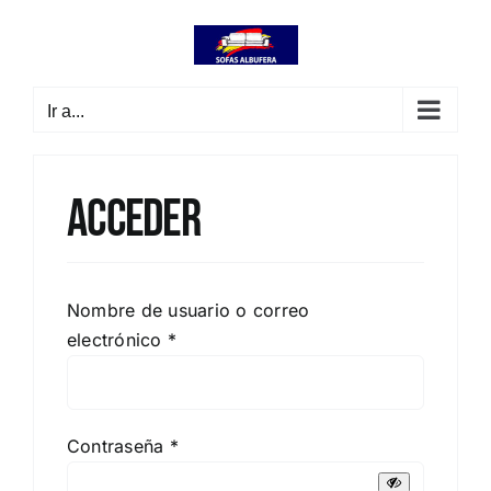
Saltar
contenido
al
contenido
Ir a...
Acceder
Nombre de usuario o correo
Obligatorio
electrónico
*
Obligatorio
Contraseña
*