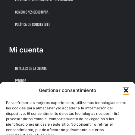
CONDICIONES DE COMPRA
POLÍTICA DE COOKIES (UE)
Mi cuenta
DETALLES DE LA CUENTA
PEDIDOS
Gestionar consentimiento
CONTRASEÑA PERDIDA
Para ofrecer las mejores experiencias, utilizamos tecnologías como
las cookies para almacenar y/o acceder a la información del
dispositivo. El consentimiento de estas tecnologías nos permitirá
procesar datos como el comportamiento de navegación o las
identificaciones únicas en este sitio. No consentir o retirar el
consentimiento, puede afectar negativamente a ciertas