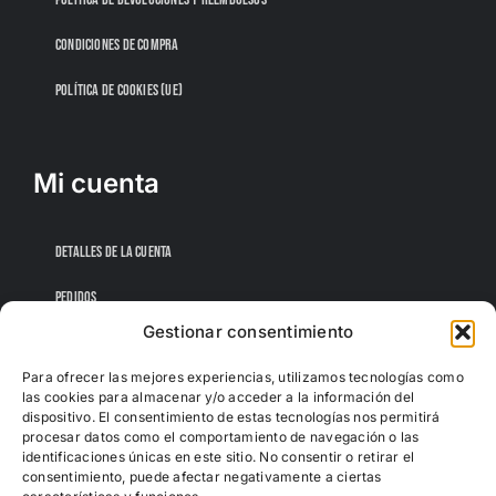
CONDICIONES DE COMPRA
POLÍTICA DE COOKIES (UE)
Mi cuenta
DETALLES DE LA CUENTA
PEDIDOS
Gestionar consentimiento
CONTRASEÑA PERDIDA
Para ofrecer las mejores experiencias, utilizamos tecnologías como
las cookies para almacenar y/o acceder a la información del
dispositivo. El consentimiento de estas tecnologías nos permitirá
procesar datos como el comportamiento de navegación o las
identificaciones únicas en este sitio. No consentir o retirar el
consentimiento, puede afectar negativamente a ciertas