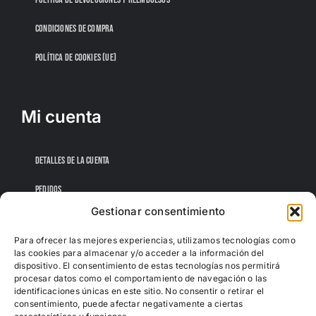
CONDICIONES DE COMPRA
POLÍTICA DE COOKIES (UE)
Mi cuenta
DETALLES DE LA CUENTA
PEDIDOS
Gestionar consentimiento
CONTRASEÑA PERDIDA
Para ofrecer las mejores experiencias, utilizamos tecnologías como
las cookies para almacenar y/o acceder a la información del
dispositivo. El consentimiento de estas tecnologías nos permitirá
procesar datos como el comportamiento de navegación o las
identificaciones únicas en este sitio. No consentir o retirar el
consentimiento, puede afectar negativamente a ciertas