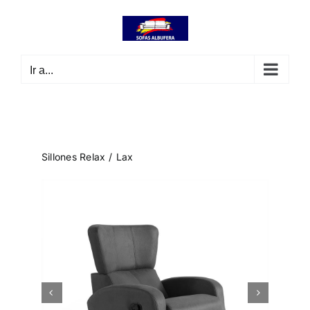
Saltar
contenido
al
contenido
Ir a...
Sillones Relax
Lax