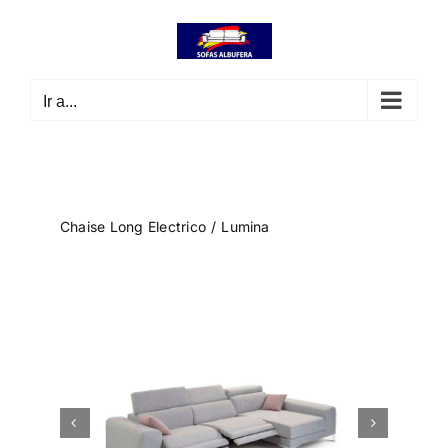
Saltar
contenido
al
contenido
Ir a...
Chaise Long Electrico
Lumina