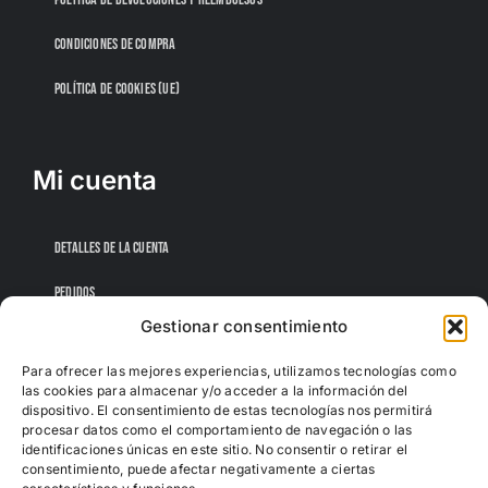
CONDICIONES DE COMPRA
POLÍTICA DE COOKIES (UE)
Mi cuenta
DETALLES DE LA CUENTA
PEDIDOS
Gestionar consentimiento
CONTRASEÑA PERDIDA
Para ofrecer las mejores experiencias, utilizamos tecnologías como
las cookies para almacenar y/o acceder a la información del
dispositivo. El consentimiento de estas tecnologías nos permitirá
procesar datos como el comportamiento de navegación o las
identificaciones únicas en este sitio. No consentir o retirar el
consentimiento, puede afectar negativamente a ciertas