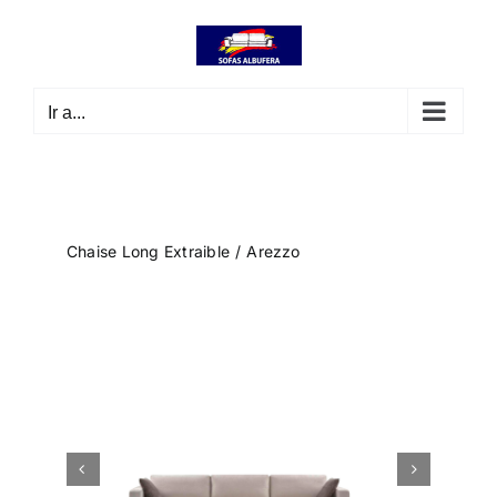
Saltar
contenido
al
contenido
Ir a...
Chaise Long Extraible
Arezzo