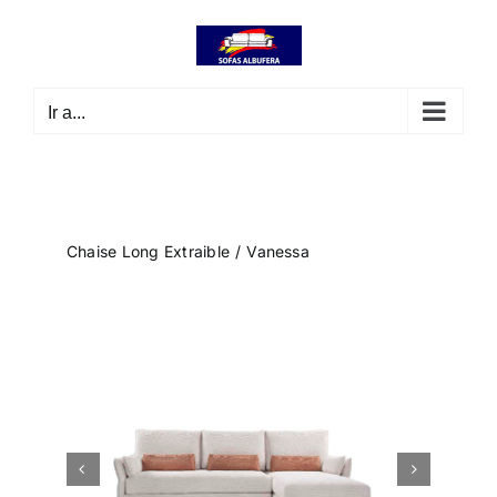
Saltar
contenido
al
contenido
Ir a...
Chaise Long Extraible
Vanessa