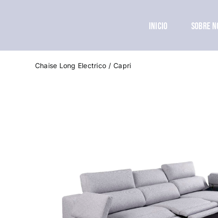
Saltar
contenido
al
INICIO
SOBRE N
contenido
Chaise Long Electrico
Capri