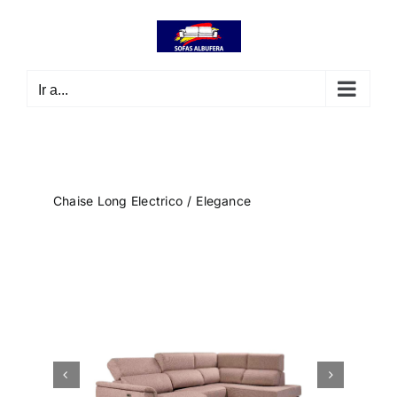
Saltar
contenido
al
contenido
Ir a...
Chaise Long Electrico
Elegance