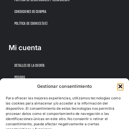
CONDICIONES DE COMPRA
POLÍTICA DE COOKIES (UE)
Mi cuenta
DETALLES DE LA CUENTA
PEDIDOS
Gestionar consentimiento
CONTRASEÑA PERDIDA
Para ofrecer las mejores experiencias, utilizamos tecnologías como
las cookies para almacenar y/o acceder a la información del
dispositivo. El consentimiento de estas tecnologías nos permitirá
procesar datos como el comportamiento de navegación o las
identificaciones únicas en este sitio. No consentir o retirar el
consentimiento, puede afectar negativamente a ciertas