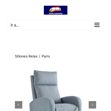
Saltar
contenido
al
contenido
Ir a...
Sillones Relax
Paris